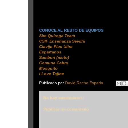
CONOCE AL RESTO DE EQUIPOS
Sira Quiroga Team
CSIF Enseñanza Sevilla
Clavijo Plus Ultra
Espartanos
Sambori (moto)
Comuna Cabra
Mosquito
I Love Tajine
Publicado por
David Reche Espada
No hay comentarios:
Publicar un comentario