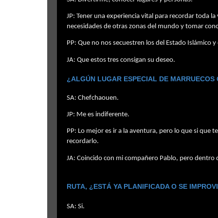
JP: Tener una experiencia vital para recordar toda l
necesidades de otras zonas del mundo y tomar concie
PP: Que no nos secuestren los del Estado Islámico y
JA: Que estos tres consigan su deseo.
¿ALGÚN LUGAR ESPECIAL DE MARRUECOS Q
SA: Chefchaouen.
JP: Me es indiferente.
PP: Lo mejor es ir a la aventura, pero lo que si qu
recordarlo.
JA: Coincido con mi compañero Pablo, pero dentro d
RUTA, ¿ESTÁ YA PLANIFICADA O SE IMPRO
S
A: Si.