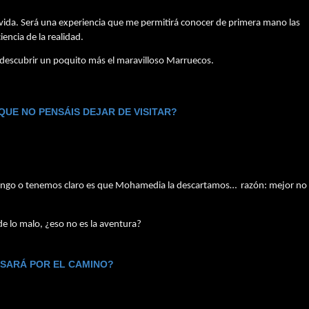
a vida. Será una experiencia que me permitirá conocer de primera mano las 
ncia de la realidad.
 descubrir un poquito más el maravilloso Marruecos.
UE NO PENSÁIS DEJAR DE VISITAR?
e tengo o tenemos claro es que Mohamedia la descartamos…  razón: mejor no 
e lo malo, ¿eso no es la aventura?
VISARÁ POR EL CAMINO?