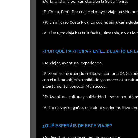
SA: Tailandia, y por carretera en la Selva Negra.
JP: China, Perú. Por coche el mayor viaje ha sido po
PP: En mi caso Costa Rica. En coche, sin lugar a dud
JA: El mayor viaje hasta la fecha, Birmania, no os lo
¿POR QUÉ PARTICIPAR EN EL DESAFÍO EN 
SA: Viajar, aventura, experiencia.
JP: Siempre he querido colaborar con una ONG a pie
con el mismo objetivo solidario y conocer otra cultur
Egoístamente, conocer Marruecos.
PP: Aventura, cultura y solidaridad… sobran motivo
JA: No os voy engañar, os quiero y además llevo u
¿QUÉ ESPERÁIS DE ESTE VIAJE?
SA: Divertirme, conocer lugares y personas.